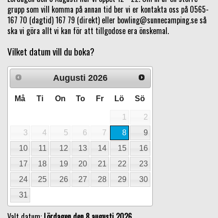
grupp som vill komma på annan tid ber vi er kontakta oss på 0565-
167 70 (dagtid) 167 79 (direkt) eller
bowling@sunnecamping.se
så
ska vi göra allt vi kan för att tillgodose era önskemal.
Vilket datum vill du boka?
Augusti
2026
Må
Ti
On
To
Fr
Lö
Sö
1
2
3
4
5
6
7
8
9
10
11
12
13
14
15
16
17
18
19
20
21
22
23
24
25
26
27
28
29
30
31
Valt datum:
Lördagen den 8 augusti 2026