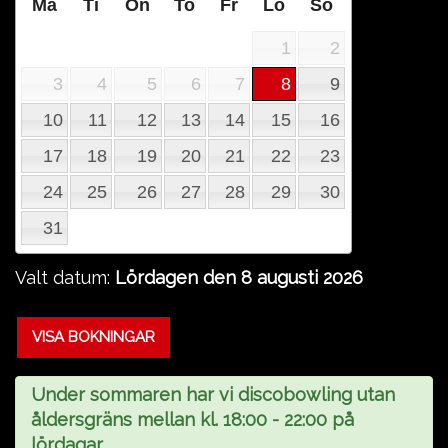
Må
Ti
On
To
Fr
Lö
Sö
1
2
3
4
5
6
7
8
9
10
11
12
13
14
15
16
17
18
19
20
21
22
23
24
25
26
27
28
29
30
31
Valt datum:
Lördagen den 8 augusti 2026
VISA BOKNINGAR
Under sommaren har vi discobowling utan
åldersgräns mellan kl. 18:00 - 22:00 på
lördagar.